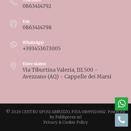
0863414792
Fax
0863414798
WhatsApp
+393453673005
Dove siamo
Via Tiburtina Valeria, 111.500 -
Avezzano (AQ) - Cappelle dei Marsi
© 2026 CENTRO SPOSI ABRUZZO, P.IVA 01699520662. Powered
by
Publipress srl
Privacy & Cookie Policy