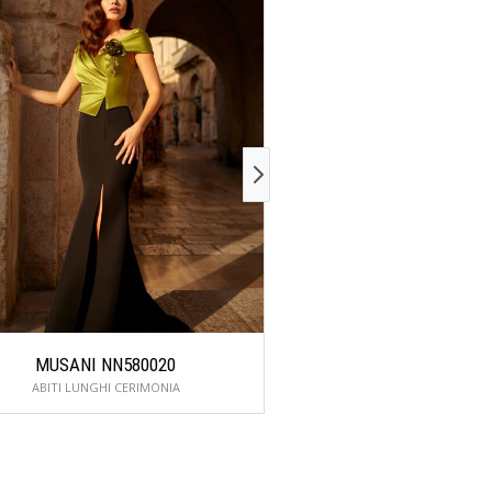
MUSANI NN580020
MUSANI NN86
ABITI LUNGHI CERIMONIA
ABITI LUNGHI CER