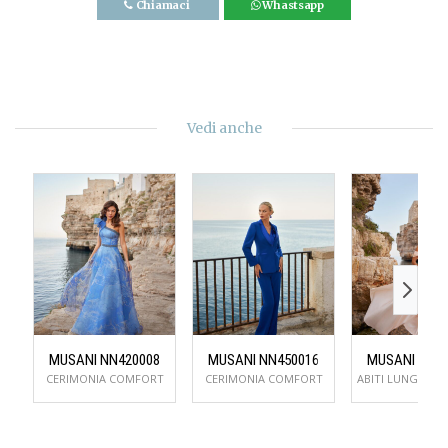
Chiamaci
Whastsapp
Vedi anche
MUSANI NN420008
MUSANI NN450016
MUSANI NN8
CERIMONIA COMFORT
CERIMONIA COMFORT