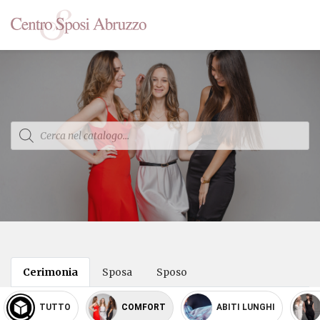
Products
search
Cerimonia
Sposa
Sposo
TUTTO
COMFORT
ABITI LUNGHI