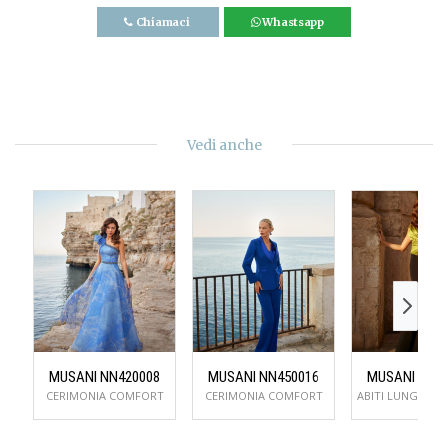
Chiamaci
Whastsapp
Vedi anche
MUSANI NN420008
MUSANI NN450016
MUSANI NN5
CERIMONIA COMFORT
CERIMONIA COMFORT