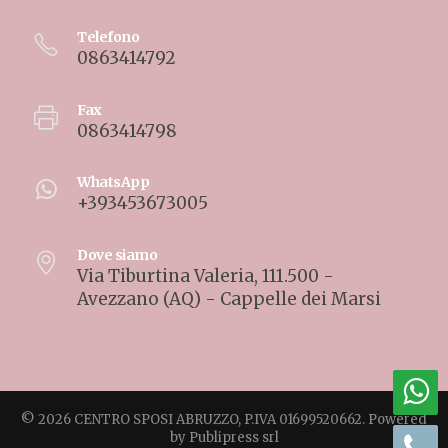
Telefono
0863414792
Fax
0863414798
WhatsApp
+393453673005
Dove siamo
Via Tiburtina Valeria, 111.500 -
Avezzano (AQ) - Cappelle dei Marsi
© 2026 CENTRO SPOSI ABRUZZO, P.IVA 01699520662. Powered
by
Publipress srl