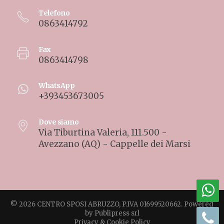
Telefono
0863414792
Fax
0863414798
WhatsApp
+393453673005
Dove siamo
Via Tiburtina Valeria, 111.500 -
Avezzano (AQ) - Cappelle dei Marsi
© 2026 CENTRO SPOSI ABRUZZO, P.IVA 01699520662. Powered
by
Publipress srl
Privacy & Cookie Policy