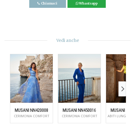
Chiamaci
Whastsapp
Vedi anche
MUSANI NN420008
MUSANI NN450016
MUSANI NN5
CERIMONIA COMFORT
CERIMONIA COMFORT