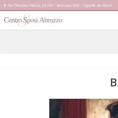
Via Tiburtina Valeria, 111.500 - Avezzano (AQ) - Cappelle dei Marsi
B