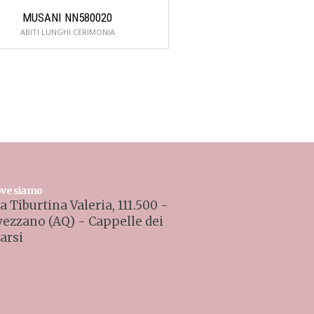
MUSANI NN580020
MUSANI NN86
ABITI LUNGHI CERIMONIA
ABITI LUNGHI CER
ve siamo
a Tiburtina Valeria, 111.500 -
vezzano (AQ) - Cappelle dei
arsi