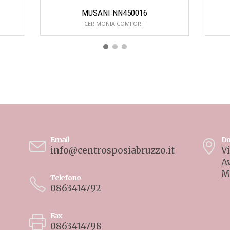
MUSANI NN450016
CERIMONIA COMFORT
Email
Do
info@centrosposiabruzzo.it
Vi
A
M
Telefono
0863414792
Fax
0863414798