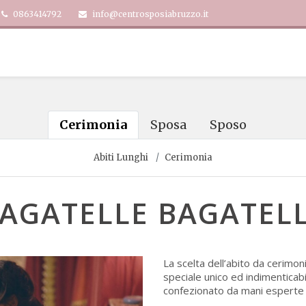
0863414792
info@centrosposiabruzzo.it
Cerimonia
Sposa
Sposo
Abiti Lunghi
Cerimonia
AGATELLE BAGATEL
La scelta dell’abito da cerimon
speciale unico ed indimenticab
confezionato da mani esperte e 