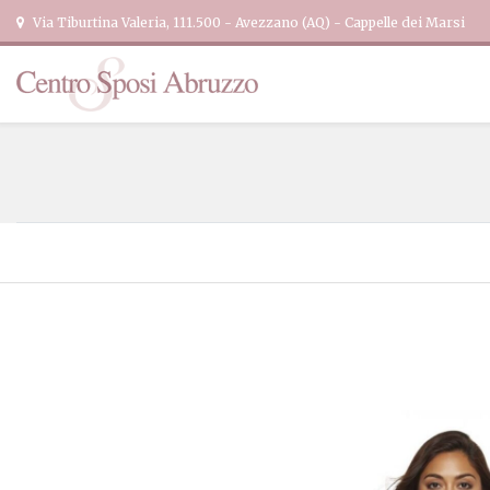
Via Tiburtina Valeria, 111.500 - Avezzano (AQ) - Cappelle dei Marsi