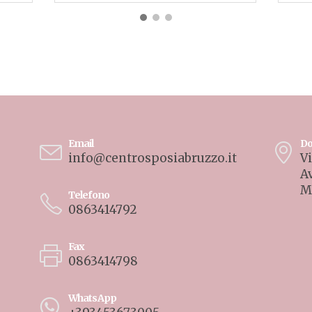
Email
Do
info@centrosposiabruzzo.it
Vi
A
M
Telefono
0863414792
Fax
0863414798
WhatsApp