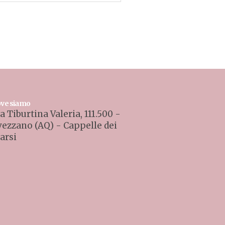
ve siamo
a Tiburtina Valeria, 111.500 -
vezzano (AQ) - Cappelle dei
arsi