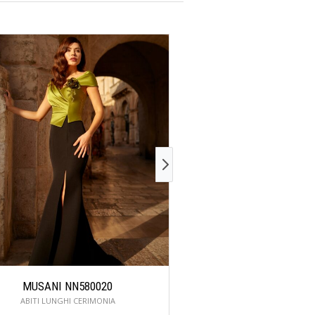
MUSANI NN580020
MUSANI NN86
ABITI LUNGHI CERIMONIA
ABITI LUNGHI CER