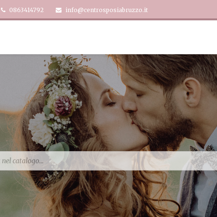
0863414792
info@centrosposiabruzzo.it