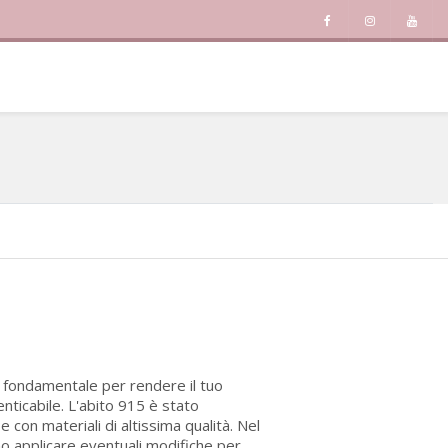
è fondamentale per rendere il tuo
nticabile. L'abito 915 è stato
con materiali di altissima qualità. Nel
no applicare eventuali modifiche per