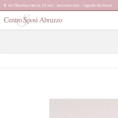
Via Tiburtina Valeria, 111.500 - Avezzano (AQ) - Cappelle dei Marsi