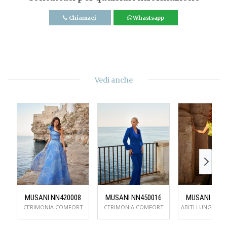
Chiamaci
Whastsapp
Vedi anche
MUSANI NN420008
MUSANI NN450016
MUSANI NN5
CERIMONIA COMFORT
CERIMONIA COMFORT