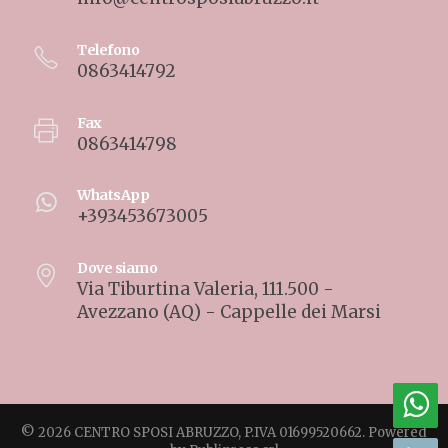
Telefono
0863414792
Fax
0863414798
WhatsApp
+393453673005
Dove siamo
Via Tiburtina Valeria, 111.500 -
Avezzano (AQ) - Cappelle dei Marsi
© 2026 CENTRO SPOSI ABRUZZO, P.IVA 01699520662. Powered