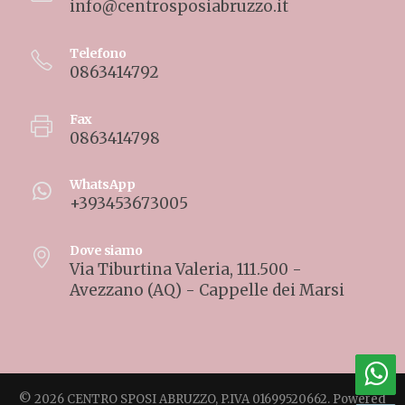
info@centrosposiabruzzo.it
Telefono
0863414792
Fax
0863414798
WhatsApp
+393453673005
Dove siamo
Via Tiburtina Valeria, 111.500 -
Avezzano (AQ) - Cappelle dei Marsi
© 2026 CENTRO SPOSI ABRUZZO, P.IVA 01699520662. Powered