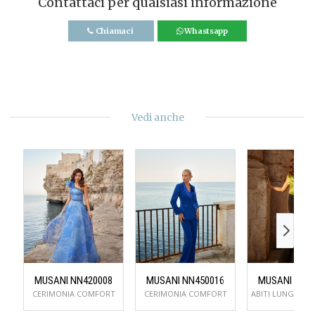
Contattaci per qualsiasi informazione
Chiamaci
Whastsapp
Vedi anche
MUSANI NN420008
MUSANI NN450016
MUSANI NN5
CERIMONIA COMFORT
CERIMONIA COMFORT