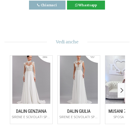
Chiamaci
Whastsapp
Vedi anche
DALIN GENZIANA
DALIN GIULIA
MUSANI 734M
SIRENE E SCIVOLATI SPOSA
SIRENE E SCIVOLATI SPOSA
SPOSA TAILL