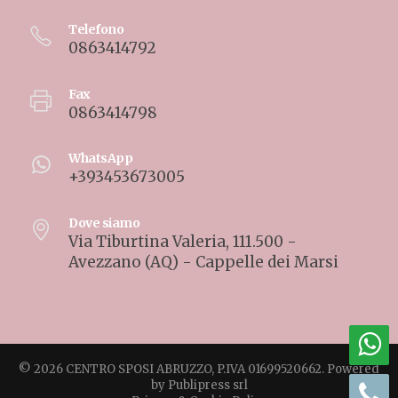
Telefono
0863414792
Fax
0863414798
WhatsApp
+393453673005
Dove siamo
Via Tiburtina Valeria, 111.500 -
Avezzano (AQ) - Cappelle dei Marsi
© 2026 CENTRO SPOSI ABRUZZO, P.IVA 01699520662. Powered
by
Publipress srl