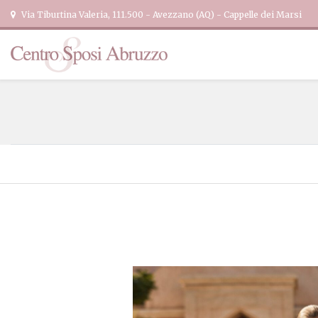
Via Tiburtina Valeria, 111.500 - Avezzano (AQ) - Cappelle dei Marsi