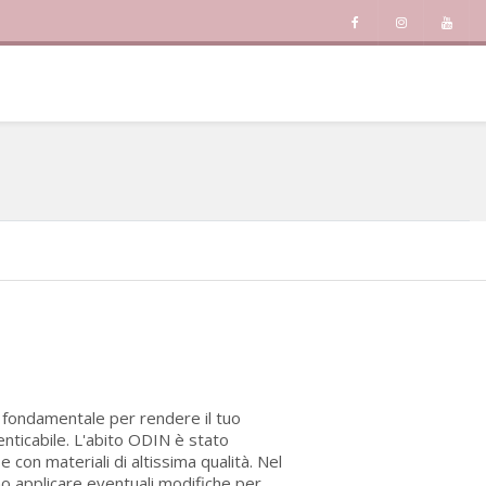
è fondamentale per rendere il tuo
enticabile. L'abito ODIN è stato
con materiali di altissima qualità. Nel
no applicare eventuali modifiche per