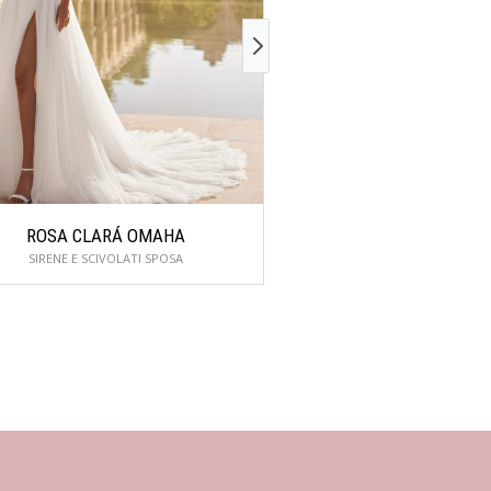
ROSA CLARÁ OMAHA
TOI SPOSE 2P
SIRENE E SCIVOLATI SPOSA
SIRENE E SCIVOLAT