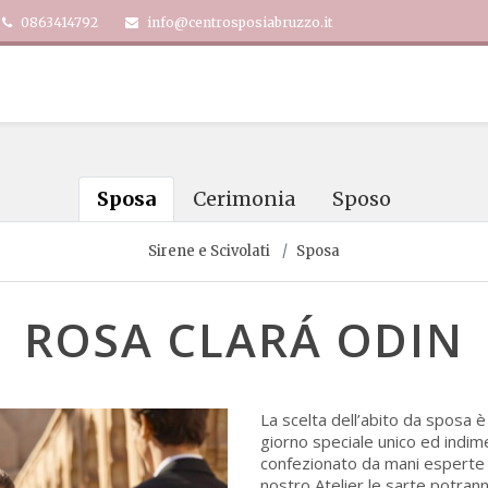
0863414792
info@centrosposiabruzzo.it
Sposa
Cerimonia
Sposo
Sirene e Scivolati
Sposa
ROSA CLARÁ ODIN
La scelta dell’abito da sposa 
giorno speciale unico ed indim
confezionato da mani esperte e 
nostro Atelier le sarte potran