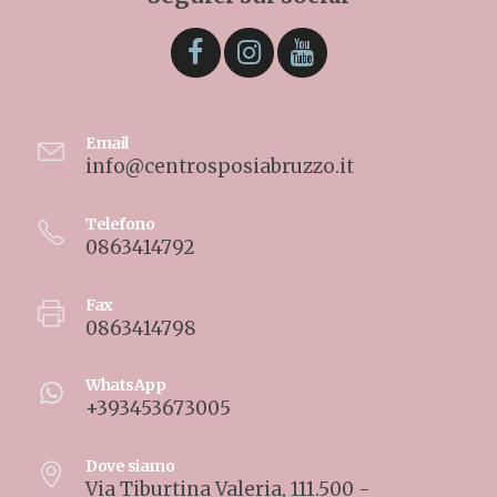
Seguici sui social
Email
info@centrosposiabruzzo.it
Telefono
0863414792
Fax
0863414798
WhatsApp
+393453673005
Dove siamo