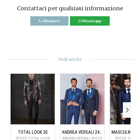
Contattaci per qualsiasi informazione
Chiamaci
Whastsapp
Vedi anche
TOTAL LOOK 20
ANDREA VERSALI 24961V006
SPOSO TOTAL LOOK
ANDREA VERSALI SPOSO
SPOSO TOTAL