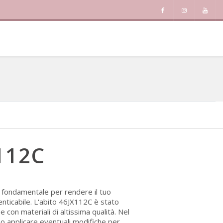
112C
è fondamentale per rendere il tuo
enticabile. L'abito 46JX112C è stato
con materiali di altissima qualità. Nel
no applicare eventuali modifiche per