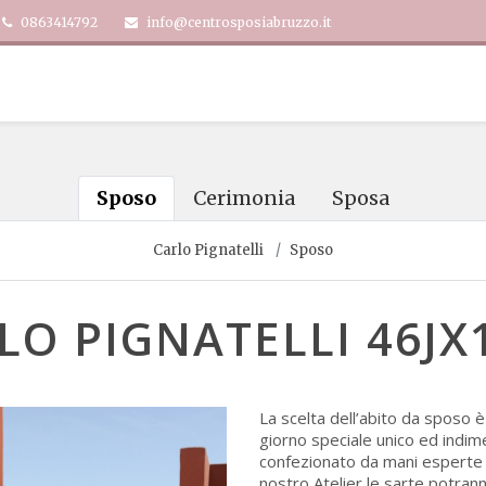
0863414792
info@centrosposiabruzzo.it
Sposo
Cerimonia
Sposa
Carlo Pignatelli
Sposo
LO PIGNATELLI 46JX
La scelta dell’abito da sposo 
giorno speciale unico ed indim
confezionato da mani esperte e 
nostro Atelier le sarte potran