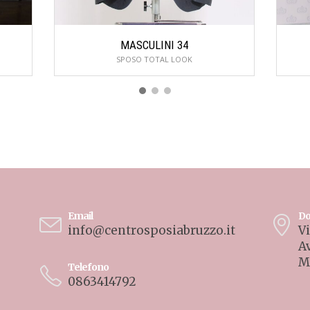
MASCULINI 34
SPOSO TOTAL LOOK
Email
Do
info@centrosposiabruzzo.it
Vi
A
M
Telefono
0863414792