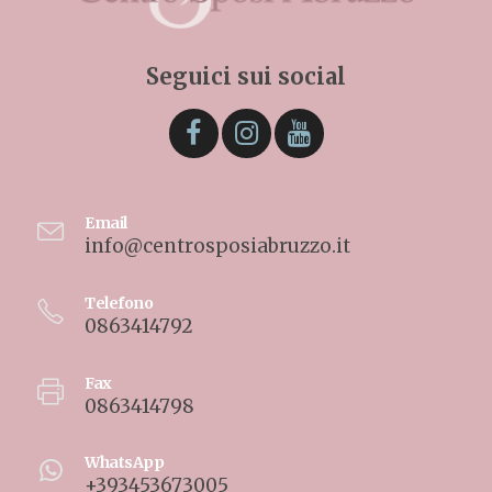
Seguici sui social
Email
info@centrosposiabruzzo.it
Telefono
0863414792
Fax
0863414798
WhatsApp
+393453673005