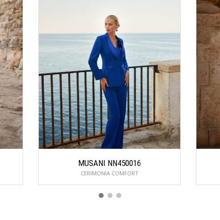
CERIMONIA COMFORT
Email
Do
info@centrosposiabruzzo.it
Vi
A
M
Telefono
0863414792
Fax
0863414798