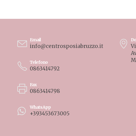
WhatsApp
+393453673005
26 CENTRO SPOSI ABRUZZO, P.IVA 01699520662. Powered by
Publipre
Privacy & Cookie Policy