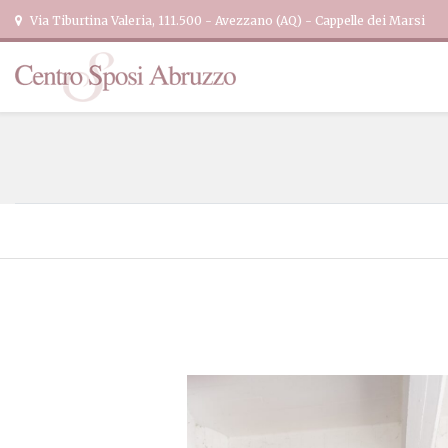
Via Tiburtina Valeria, 111.500 - Avezzano (AQ) - Cappelle dei Marsi