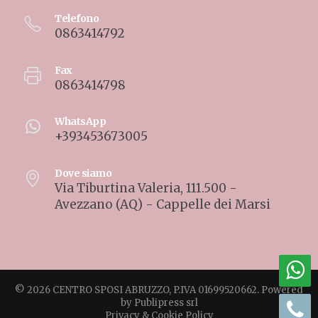
Telefono
0863414792
Fax
0863414798
WhatsApp
+393453673005
Dove siamo
Via Tiburtina Valeria, 111.500 -
Avezzano (AQ) - Cappelle dei Marsi
© 2026 CENTRO SPOSI ABRUZZO, P.IVA 01699520662. Powered
by
Publipress srl
Privacy & Cookie Policy