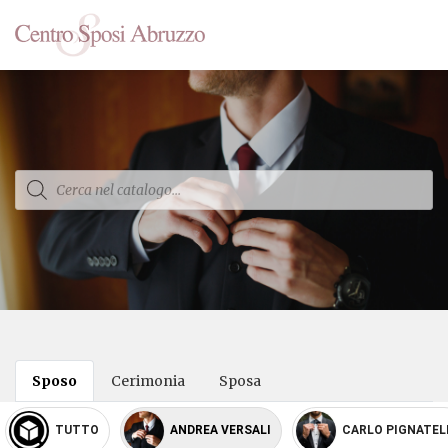
Products
search
Sposo
Cerimonia
Sposa
TUTTO
ANDREA VERSALI
CARLO PIGNATEL