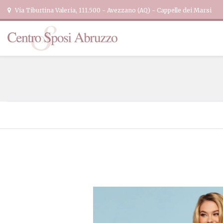
Via Tiburtina Valeria, 111.500 - Avezzano (AQ) - Cappelle dei Marsi