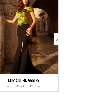
MUSANI NN580020
MUSANI NN86
ABITI LUNGHI CERIMONIA
ABITI LUNGHI CER