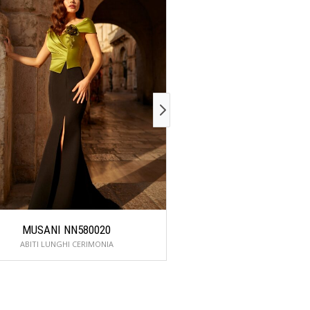
MUSANI NN580020
MUSANI NN86
ABITI LUNGHI CERIMONIA
ABITI LUNGHI CER