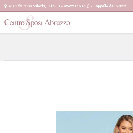
Via Tiburtina Valeria, 111.500 - Avezzano (AQ) - Cappelle dei Marsi