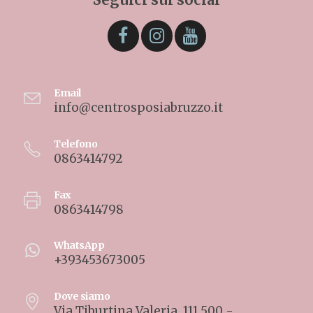
Email
info@centrosposiabruzzo.it
Telefono
0863414792
Fax
0863414798
WhatsApp
+393453673005
Dove siamo
Via Tiburtina Valeria, 111.500 -