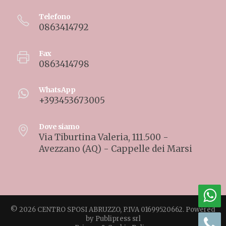
Telefono
0863414792
Fax
0863414798
WhatsApp
+393453673005
Dove siamo
Via Tiburtina Valeria, 111.500 -
Avezzano (AQ) - Cappelle dei Marsi
© 2026 CENTRO SPOSI ABRUZZO, P.IVA 01699520662. Powered
by
Publipress srl