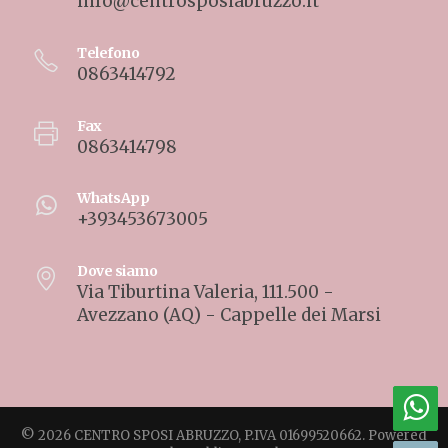
info@centrosposiabruzzo.it
Telefono
0863414792
Fax
0863414798
WhatsApp
+393453673005
Dove siamo
Via Tiburtina Valeria, 111.500 -
Avezzano (AQ) - Cappelle dei Marsi
© 2026 CENTRO SPOSI ABRUZZO, P.IVA 01699520662. Powered