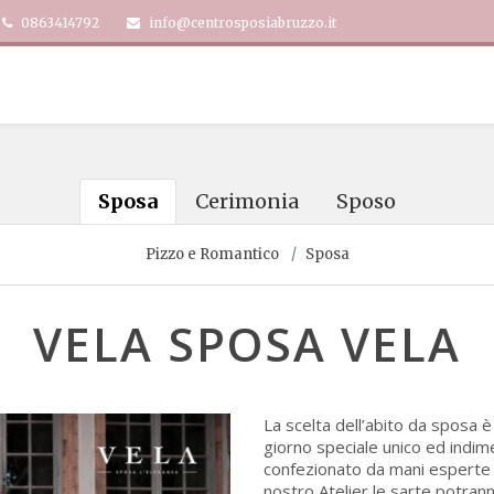
0863414792
info@centrosposiabruzzo.it
Sposa
Cerimonia
Sposo
Pizzo e Romantico
Sposa
VELA SPOSA VELA
La scelta dell’abito da sposa 
giorno speciale unico ed indime
confezionato da mani esperte e 
nostro Atelier le sarte potran