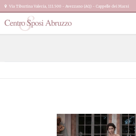
Via Tiburtina Valeria, 111.500 - Avezzano (AQ) - Cappelle dei Marsi