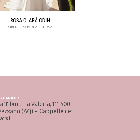
ROSA CLARÁ ODIN
ROSA CLARÁ 
SIRENE E SCIVOLATI SPOSA
SIRENE E SCIVOLAT
ve siamo
a Tiburtina Valeria, 111.500 -
vezzano (AQ) - Cappelle dei
arsi