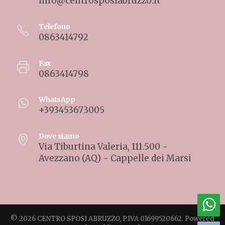
info@centrosposiabruzzo.it
Telefono
0863414792
Fax
0863414798
WhatsApp
+393453673005
Dove siamo
Via Tiburtina Valeria, 111.500 -
Avezzano (AQ) - Cappelle dei Marsi
© 2026 CENTRO SPOSI ABRUZZO, P.IVA 01699520662. Powered