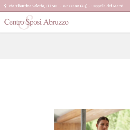
Via Tiburtina Valeria, 111.500 - Avezzano (AQ) - Cappelle dei Marsi