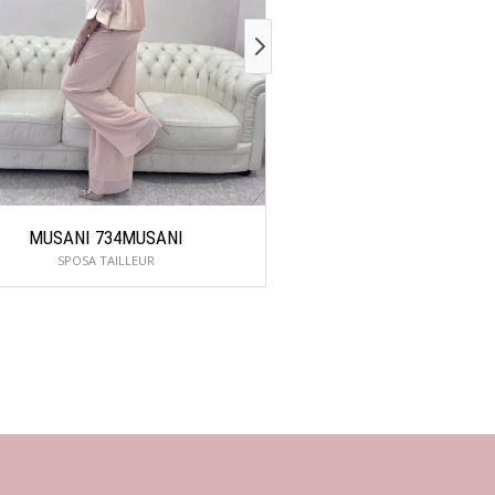
MUSANI 734MUSANI
ROSA CLARÁ 
SPOSA TAILLEUR
SIRENE E SCIVOLAT