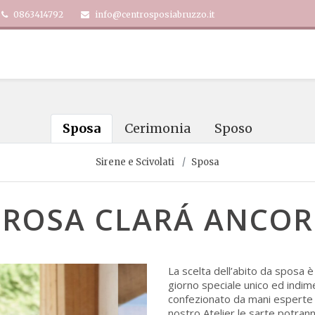
0863414792
info@centrosposiabruzzo.it
Sposa
Cerimonia
Sposo
Sirene e Scivolati
Sposa
ROSA CLARÁ ANCOR
La scelta dell’abito da sposa 
giorno speciale unico ed indim
confezionato da mani esperte e 
nostro Atelier le sarte potran