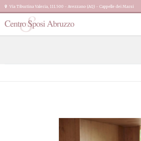
Via Tiburtina Valeria, 111.500 - Avezzano (AQ) - Cappelle dei Marsi