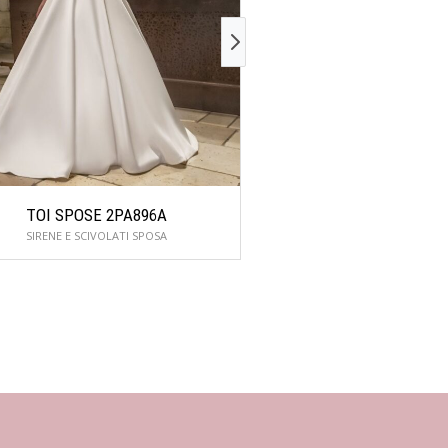
TOI SPOSE 2PA896A
DALIN GENZ
SIRENE E SCIVOLATI SPOSA
SIRENE E SCIVOLAT