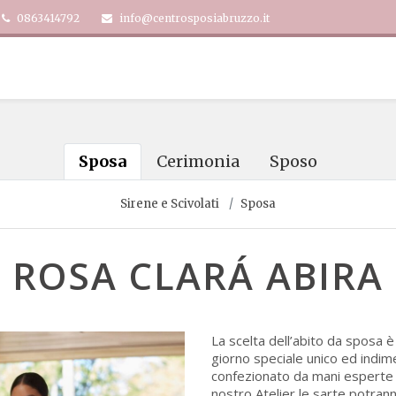
0863414792
info@centrosposiabruzzo.it
Sposa
Cerimonia
Sposo
Sirene e Scivolati
Sposa
ROSA CLARÁ ABIRA
La scelta dell’abito da sposa 
giorno speciale unico ed indime
confezionato da mani esperte e 
nostro Atelier le sarte potran