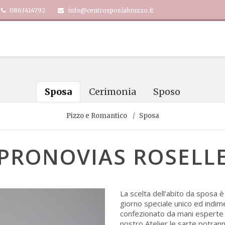
0863414792
info@centrosposiabruzzo.it
Sposa
Cerimonia
Sposo
Pizzo e Romantico
Sposa
PRONOVIAS ROSELL
La scelta dell’abito da sposa 
giorno speciale unico ed indim
confezionato da mani esperte e 
nostro Atelier le sarte potran