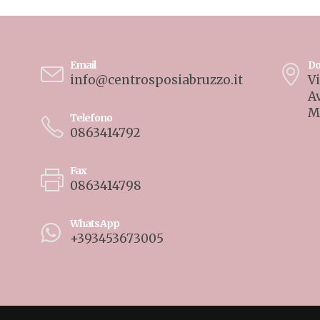
Email
Do
info@centrosposiabruzzo.it
Vi
A
M
Telefono
0863414792
Fax
0863414798
WhatsApp
+393453673005