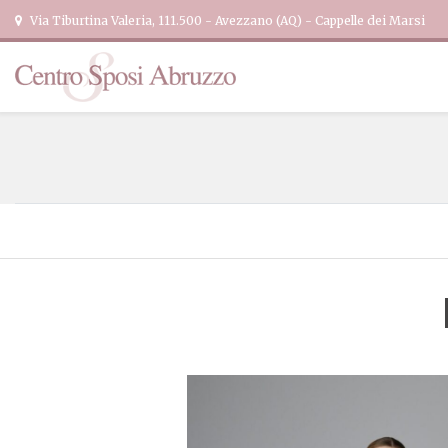
Via Tiburtina Valeria, 111.500 - Avezzano (AQ) - Cappelle dei Marsi