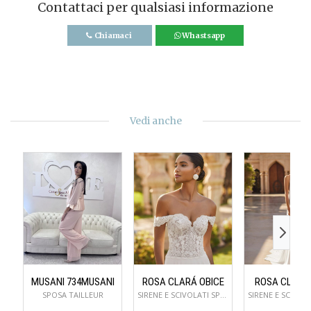
Contattaci per qualsiasi informazione
Chiamaci
Whastsapp
Vedi anche
MUSANI 734MUSANI
ROSA CLARÁ OBICE
ROSA CLARÁ
SPOSA TAILLEUR
SIRENE E SCIVOLATI SPOSA