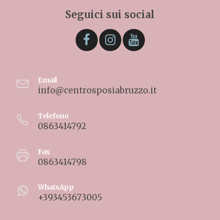
Seguici sui social
Email
info@centrosposiabruzzo.it
Telefono
0863414792
Fax
0863414798
WhatsApp
+393453673005