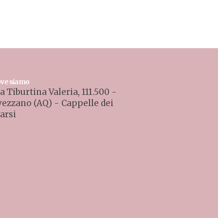
ve siamo
a Tiburtina Valeria, 111.500 -
vezzano (AQ) - Cappelle dei
arsi