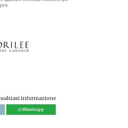
gura.
qualsiasi informazione
Whastsapp