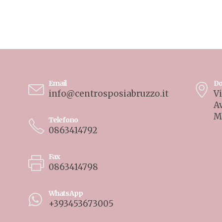
Email
Do
info@centrosposiabruzzo.it
Vi
A
M
Telefono
0863414792
Fax
0863414798
WhatsApp
+393453673005