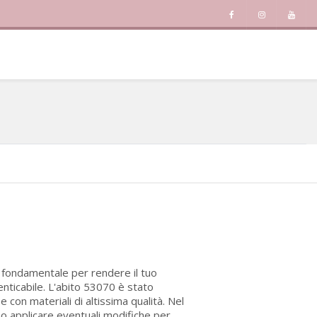
è fondamentale per rendere il tuo
enticabile. L'abito 53070 è stato
con materiali di altissima qualità. Nel
no applicare eventuali modifiche per