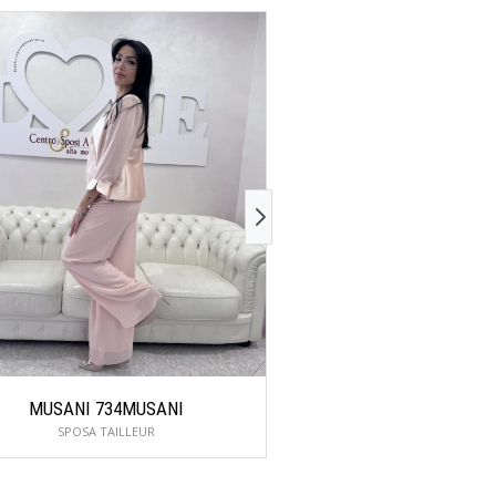
MUSANI 734MUSANI
ROSA CLARÁ 
SPOSA TAILLEUR
SIRENE E SCIVOLAT