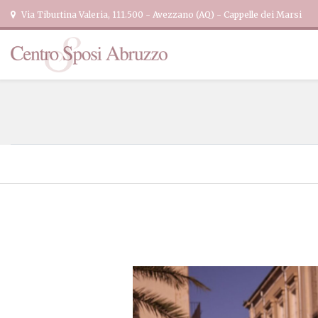
Via Tiburtina Valeria, 111.500 - Avezzano (AQ) - Cappelle dei Marsi