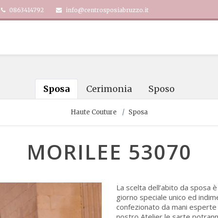
0863414792
info@centrosposiabruzzo.it
Sposa
Cerimonia
Sposo
Haute Couture
Sposa
MORILEE 53070
La scelta dell’abito da sposa 
giorno speciale unico ed indim
confezionato da mani esperte e 
nostro Atelier le sarte potran