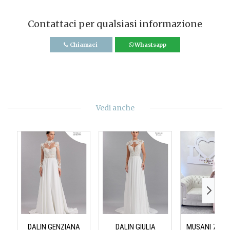
Contattaci per qualsiasi informazione
Chiamaci
Whastsapp
Vedi anche
DALIN GENZIANA
DALIN GIULIA
MUSANI 734M