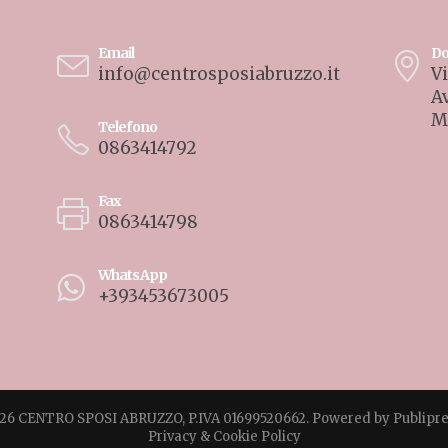
Email
Do
info@centrosposiabruzzo.it
Vi
A
M
Telefono
0863414792
Fax
0863414798
WhatsApp
+393453673005
26 CENTRO SPOSI ABRUZZO, P.IVA 01699520662. Powered by
Publipre
Privacy & Cookie Policy