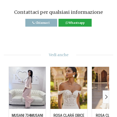
Contattaci per qualsiasi informazione
Chiamaci
Whastsapp
Vedi anche
MUSANI 734MUSANI
ROSA CLARÁ OBICE
ROSA CLARÁ