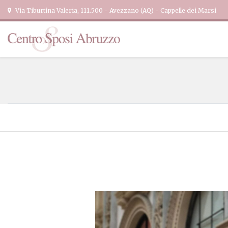
Via Tiburtina Valeria, 111.500 - Avezzano (AQ) - Cappelle dei Marsi