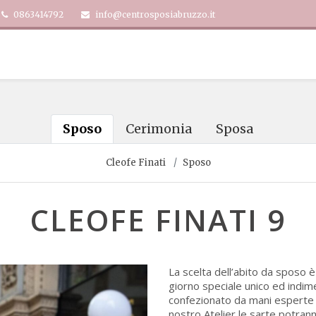
0863414792
info@centrosposiabruzzo.it
Sposo
Cerimonia
Sposa
Cleofe Finati
Sposo
CLEOFE FINATI 9
La scelta dell’abito da sposo 
giorno speciale unico ed indime
confezionato da mani esperte e 
nostro Atelier le sarte potran