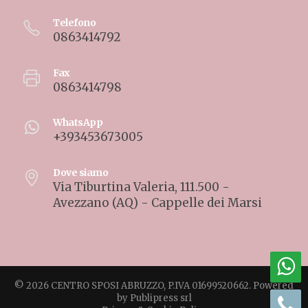
Telefono
0863414792
Fax
0863414798
WhatsApp
+393453673005
Dove siamo
Via Tiburtina Valeria, 111.500 -
Avezzano (AQ) - Cappelle dei Marsi
© 2026 CENTRO SPOSI ABRUZZO, P.IVA 01699520662. Powered
by
Publipress srl