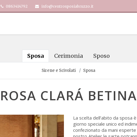
0863414792
info@centrosposiabruzzo.it
Sposa
Cerimonia
Sposo
Sirene e Scivolati
Sposa
ROSA CLARÁ BETINA
La scelta dell’abito da sposa 
giorno speciale unico ed indim
confezionato da mani esperte e 
nostro Atelier le sarte potran