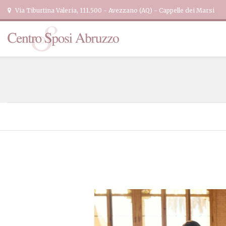
Via Tiburtina Valeria, 111.500 - Avezzano (AQ) - Cappelle dei Marsi