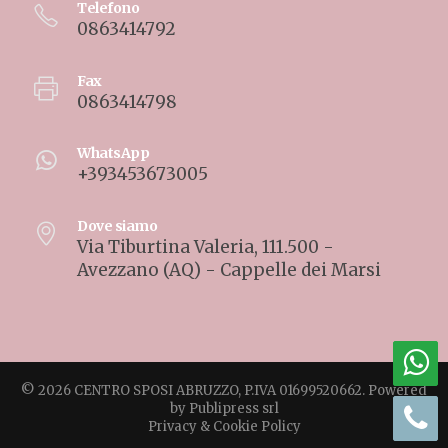
Telefono
0863414792
Fax
0863414798
WhatsApp
+393453673005
Dove siamo
Via Tiburtina Valeria, 111.500 -
Avezzano (AQ) - Cappelle dei Marsi
© 2026 CENTRO SPOSI ABRUZZO, P.IVA 01699520662. Powered
by
Publipress srl
Privacy & Cookie Policy